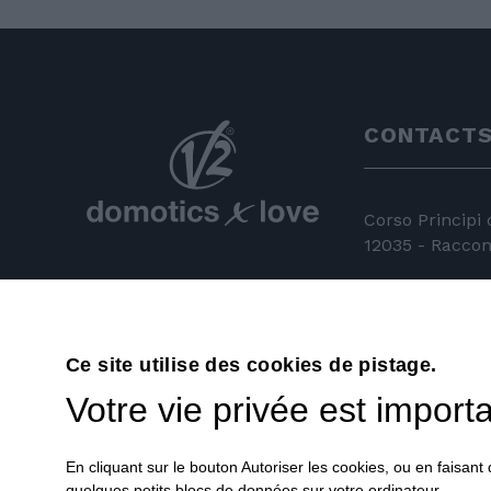
CONTACT
Corso Principi
12035 - Racconi
+39 0172 81 
+39 0172 84
Ce site utilise des cookies de pistage.
info@v2hom
Votre vie privée est import
En cliquant sur le bouton Autoriser les cookies, ou en faisan
quelques petits blocs de données sur votre ordinateur.