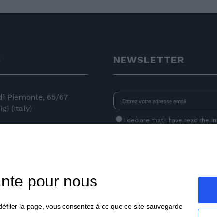
S
NEWSLETTER
 di Piemonte, 65/67
gi (Italy)
I declare that I have read
the i
consent to the processing of data 
24 11
newsletters.
 050
e.com
ante pour nous
t défiler la page, vous consentez à ce que ce site sauvegarde