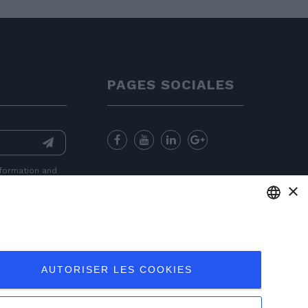
PAGES SOCIALES
nformation
and
×
for sending
ENGLISH
ITALIAN
AUTORISER LES COOKIES
FRENCH
GERMAN