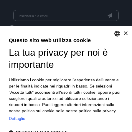
Dichiaro di aver preso visione dell'
informativa
e acconsento
×
al trattamento dei dati per l'invio di newsletter.
Questo sito web utilizza cookie
La tua privacy per noi è
ENGLISH
GET SOCIAL
ITALIAN
importante
FRENCH
Utilizziamo i cookie per migliorare l'esperienza dell'utente e
GERMAN
per le finalità indicate nei riquadri in basso. Se selezioni
"Accetta tutti" acconsenti all'uso di tutti i cookie, oppure puoi
PORTUGUESE
sceglierei quali ci autorizzi ad utilizzare selezionando i
SPANISH
riquadri in basso. Puoi leggere ulteriori informazioni sulla
nostra politica sui cookie nella nostra politica sulla privacy.
POLISH
Dettaglio
© 2018 V2 S.p.A. con Socio Unico -
Tutti i diritti riservati
|