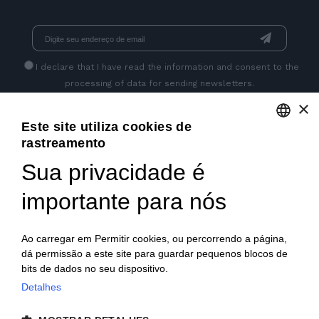
I declare that I have read
the information
and consent to the
processing of data for sending newsletters.
×
Este site utiliza cookies de
GET SOCIAL
rastreamento
ENGLISH
Sua privacidade é
ITALIAN
importante para nós
FRENCH
GERMAN
Ao carregar em Permitir cookies, ou percorrendo a página,
dá permissão a este site para guardar pequenos blocos de
PORTUGUESE
bits de dados no seu dispositivo.
SPANISH
Detalhes
© 2018 V2 S.p.A. con Socio Unico -
Todos os direitos
POLISH