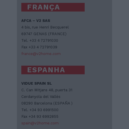
FRANÇA
AFCA – V2 SAS
4 bis, rue Henri Becquerel
69747 GENAS (FRANCE)
Tel. +33 4 72791030
Fax +33 4 72791039
france@v2home.com
ESPANHA
VIDUE SPAIN SL
C. Can MItjans 48, puerta 31
Cerdanyola del Vallès
08290 Barcelona (ESPAÑA )
Tel. +34 93 6991500
Fax +34 93 6992855
spain@v2home.com