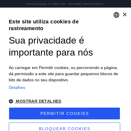
processing of data for sending newsletters.
×
Este site utiliza cookies de
GET SOCIAL
rastreamento
ENGLISH
Sua privacidade é
ITALIAN
importante para nós
FRENCH
GERMAN
Ao carregar em Permitir cookies, ou percorrendo a página,
dá permissão a este site para guardar pequenos blocos de
PORTUGUESE
bits de dados no seu dispositivo.
SPANISH
Detalhes
© 2018 V2 S.p.A. con Socio Unico -
Todos os direitos
POLISH
MOSTRAR DETALHES
reservados
| P.IVA IT04218710962 |
Privacidade
|
Notas
PERMITIR COOKIES
Legais
|
Sitemap
|
EU Data Act Policy
BLOQUEAR COOKIES
Site criado por
etinet.it