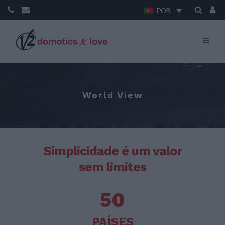
POR
World View
Simplicidade é um valor
sem limites
50
PAÍSES