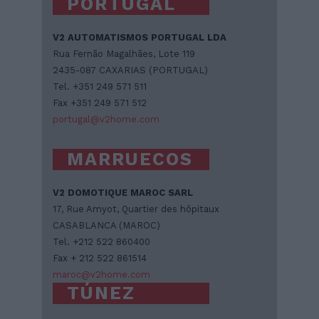
PORTUGAL
V2 AUTOMATISMOS PORTUGAL LDA
Rua Fernão Magalhães, Lote 119
2435-087 CAXARIAS (PORTUGAL)
Tel. +351 249 571 511
Fax +351 249 571 512
portugal@v2home.com
MARRUECOS
V2 DOMOTIQUE MAROC SARL
17, Rue Amyot, Quartier des hôpitaux
CASABLANCA (MAROC)
Tel. +212 522 860400
Fax + 212 522 861514
maroc@v2home.com
TÚNEZ