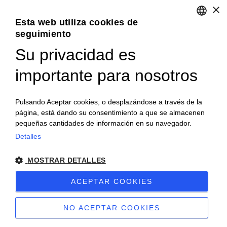
×
Esta web utiliza cookies de
PÁGINAS SOCIALES
seguimiento
ENGLISH
Su privacidad es
ITALIAN
importante para nosotros
FRENCH
GERMAN
Pulsando Aceptar cookies, o desplazándose a través de la
página, está dando su consentimiento a que se almacenen
PORTUGUESE
pequeñas cantidades de información en su navegador.
SPANISH
Detalles
© 2018 V2 S.p.A. con Socio Unico -
Todos los derechos
POLISH
MOSTRAR DETALLES
reservados
| P.IVA IT04218710962 |
Politica de Privacidad
|
ACEPTAR COOKIES
Notas Legales
|
Sitemap
|
EU Data Act Policy
NO ACEPTAR COOKIES
Sitio creado por
etinet.it