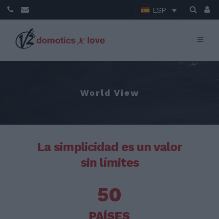
ESP
World View
La simplicidad es un valor
sin límites
50
PAÍSES