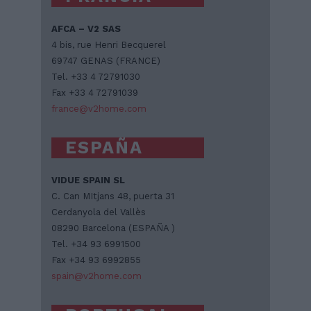
AFCA – V2 SAS
4 bis, rue Henri Becquerel
69747 GENAS (FRANCE)
Tel. +33 4 72791030
Fax +33 4 72791039
france@v2home.com
ESPAÑA
VIDUE SPAIN SL
C. Can MItjans 48, puerta 31
Cerdanyola del Vallès
08290 Barcelona (ESPAÑA )
Tel. +34 93 6991500
Fax +34 93 6992855
spain@v2home.com