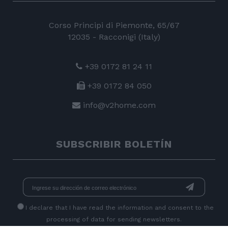
Corso Principi di Piemonte, 65/67
12035 - Racconigi (Italy)
+39 0172 81 24 11
+39 0172 84 050
info@v2home.com
SUBSCRIBIR BOLETÍN
I declare that I have read
the information
and consent to the
processing of data for sending newsletters.