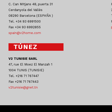
C. Can MItjans 48, puerta 31
Cerdanyola del Vallès
08290 Barcelona (ESPAÑA )
Tel. +34 93 6991500
Fax +34 93 6992855
spain@v2home.com
TÚNEZ
V2 TUNISIE SARL
47, rue El Moez El Manzah 1
1004 TUNIS (TUNISIE)
Tel. +216 71 767447
Fax +216 71 767443
v2tunisie@gnet.tn