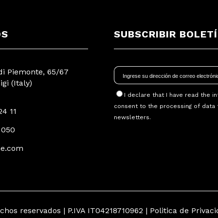
OS
SUBSCRIBIR BOLET
 di Piemonte, 65/67
gi (Italy)
I declare that I have read
the i
consent to the processing of data 
24 11
newsletters.
 050
e.com
echos reservados
| P.IVA IT04218710962 |
Politica de Privac