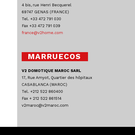
4 bis, rue Henri Becquerel
69747 GENAS (FRANCE)
Tel. +33 472 791 030
Fax +33 472 791 039
france@v2home.com
MARRUECOS
V2 DOMOTIQUE MAROC SARL
17, Rue Amyot, Quartier des hôpitaux
CASABLANCA (MAROC)
Tel. +212 522 860400
Fax + 212 522 861514
v2maroc@v2maroc.com