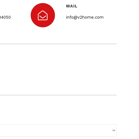
MAIL
 84050
info@v2home.com