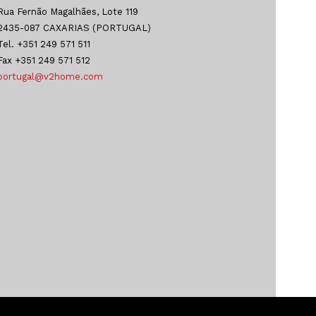
Rua Fernão Magalhães, Lote 119
2435-087 CAXARIAS (PORTUGAL)
Tel. +351 249 571 511
Fax +351 249 571 512
portugal@v2home.com