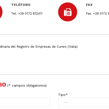
TELÉFONO
FAX
Tel. +39 0172 812411
Fax. +39 0172
rdinaria del Registro de Empresas de Cuneo (Italia)
IO
(
*
campos obligatorios)
Tipo
*