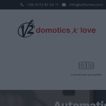
+39 0172 81 24 11
info@v2home.com
Automatismos para portões
Automati