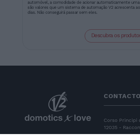
automóvel, a comodidade de acionar automaticamente uma 
são valores que um sistema de automação V2 acrescenta a
dias. Não conseguirá passar sem eles.
Descubra os produto
CONTACT
Corso Principi
12035 - Racconi