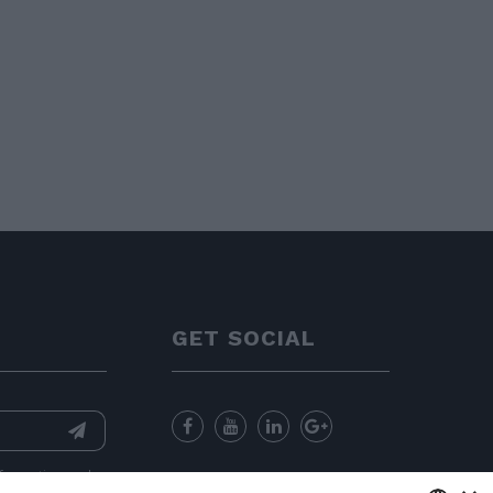
GET SOCIAL
nformation
and