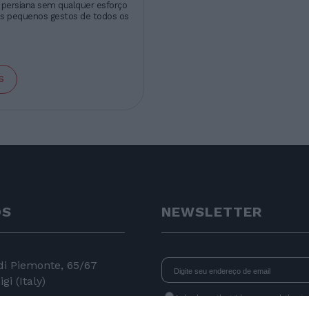
persiana sem qualquer esforço
os pequenos gestos de todos os
s
OS
NEWSLETTER
 di Piemonte, 65/67
gi (Italy)
I declare that I have read
the i