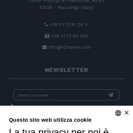
Corso Principi di Piemonte, 65/67
12035 - Racconigi (Italy)
+39 0172 81 24 11
+39 0172 84 050
info@v2home.com
NEWSLETTER
Dichiaro di aver preso visione dell'
informativa
e acconsento
×
al trattamento dei dati per l'invio di newsletter.
Questo sito web utilizza cookie
La tua privacy per noi è
ENGLISH