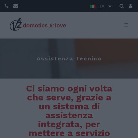
ITA
Assistenza Tecnica
Ci siamo ogni volta
che serve, grazie a
un sistema di
assistenza
integrata, per
mettere a servizio