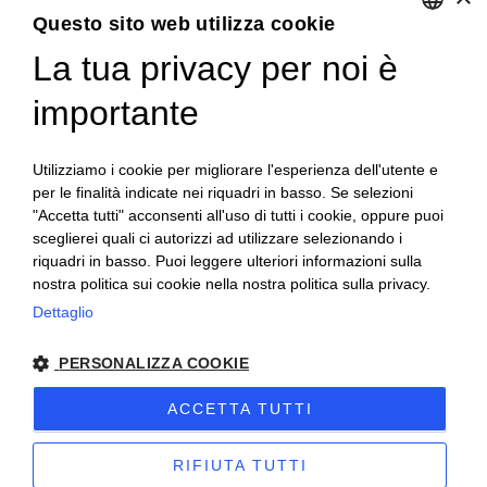
al trattamento dei dati per l'invio di newsletter.
Questo sito web utilizza cookie
La tua privacy per noi è
ENGLISH
GET SOCIAL
ITALIAN
importante
FRENCH
Utilizziamo i cookie per migliorare l'esperienza dell'utente e
GERMAN
per le finalità indicate nei riquadri in basso. Se selezioni
"Accetta tutti" acconsenti all'uso di tutti i cookie, oppure puoi
PORTUGUESE
sceglierei quali ci autorizzi ad utilizzare selezionando i
SPANISH
riquadri in basso. Puoi leggere ulteriori informazioni sulla
nostra politica sui cookie nella nostra politica sulla privacy.
POLISH
Dettaglio
© 2018 V2 S.p.A. con Socio Unico -
Tutti i diritti riservati
|
PERSONALIZZA COOKIE
P.IVA IT04218710962 |
Privacy
|
Note Legali
|
Sitemap
|
EU
ACCETTA TUTTI
Data Act Policy
RIFIUTA TUTTI
Sito creato da
etinet.it