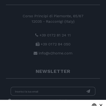
Corso Principi di Piemonte, 65/67
12035 - Racconigi (Italy)
+39 0172 81 24 11
+39 0172 84 050
info@v2home.com
NEWSLETTER
Dichiaro di aver preso visione dell'
informativa
e acconsento
×