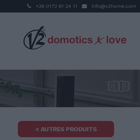
+39 0172 81 24 11
info@v2home.com
< AUTRES PRODUITS