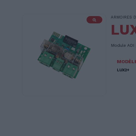
ARMOIRES 
LU
Module ADI p
MODÈL
LUX2+