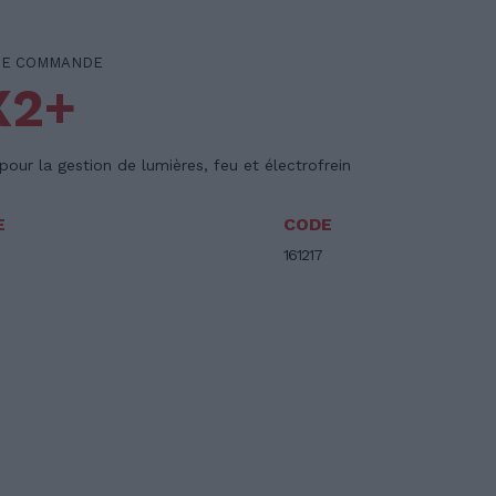
DE COMMANDE
X2+
our la gestion de lumières, feu et électrofrein
E
CODE
161217