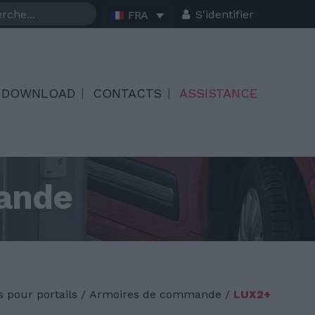
S'identifier
FRA
DOWNLOAD
CONTACTS
ASSISTANCE
ande
 pour portails
/
Armoires de commande /
LUX2+