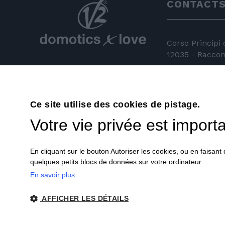
CONTACT
Corso Principi
12035 - Racconi
+39 0172 81 
+39 0172 84
Ce site utilise des cookies de pistage.
Votre vie privée est import
info@v2hom
En cliquant sur le bouton Autoriser les cookies, ou en faisan
quelques petits blocs de données sur votre ordinateur.
En savoir plus
© 2018 V2 S.p.A. con Socio Unico -
Tous droits
AFFICHER LES DÉTAILS