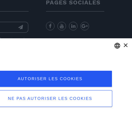
PAGES SOCIALES
nformation
and
×
for sending
ENGLISH
ITALIAN
AUTORISER LES COOKIES
FRENCH
GERMAN
NE PAS AUTORISER LES COOKIES
PORTUGUESE
té
|
Notes légales
|
Sitemap
|
EU Data Act Policy
SPANISH
POLISH