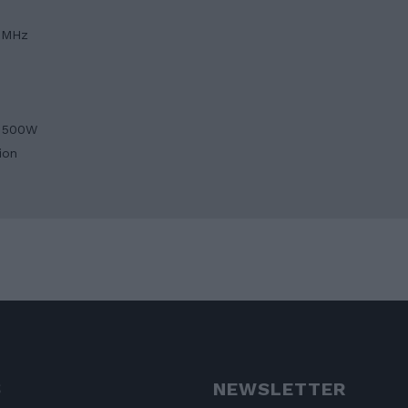
0 MHz
à 500W
ion
S
NEWSLETTER