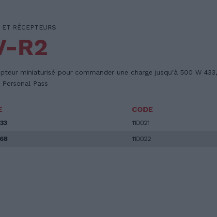
 ET RÉCEPTEURS
V-R2
pteur miniaturisé pour commander une charge jusqu’à 500 W 433
Personal Pass
E
CODE
33
11D021
68
11D022