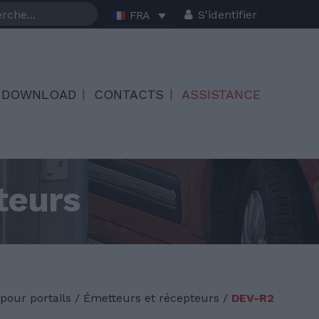
S'identifier
FRA
DOWNLOAD
CONTACTS
ASSISTANCE
teurs
our portails
/
Émetteurs et récepteurs /
DEV-R2