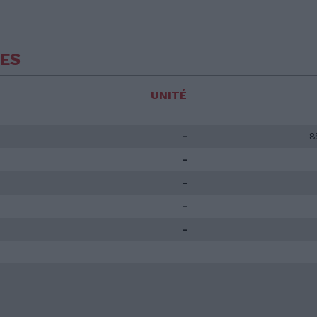
ES
UNITÉ
-
8
-
-
-
-