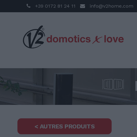
+39 0172 81 24 11
info@v2home.com
< AUTRES PRODUITS