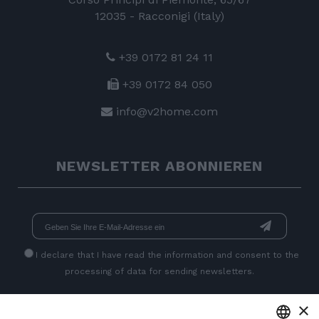
12035 - Racconigi (Italy)
+39 0172 81 24 11
+39 0172 84 050
info@v2home.com
NEWSLETTER ABONNIEREN
I declare that I have read
the information
and consent to the
processing of data for sending newsletters.
×