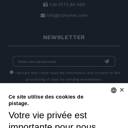
+39 0172 84 050
info@v2home.com
NEWSLETTER
I declare that I have read
the information
and consent to the
processing of data for sending newsletters.
×
Ce site utilise des cookies de
PAGES SOCIALES
pistage.
ENGLISH
Votre vie privée est
ITALIAN
importante pour nous
FRENCH