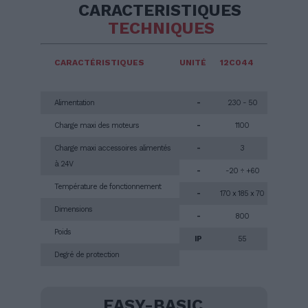
CARACTERISTIQUES
TECHNIQUES
CARACTÉRISTIQUES
UNITÉ
12C044
Alimentation
-
230 - 50
Charge maxi des moteurs
-
1100
Charge maxi accessoires alimentés
-
3
à 24V
-
-20 ÷ +60
Température de fonctionnement
-
170 x 185 x 70
Dimensions
-
800
Poids
IP
55
Degré de protection
EASY-BASIC