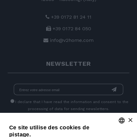
+39 0172 81 24 11
+39 0172 84 050
info@v2home.com
NEWSLETTER
I declare that I have read
the information
and consent to the
processing of data for sending newsletters.
×
Ce site utilise des cookies de
PAGES SOCIALES
pistage.
ENGLISH