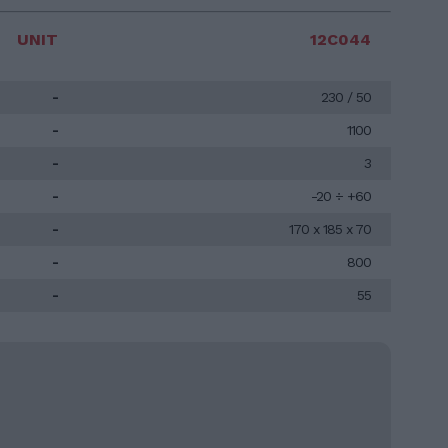
UNIT
12C044
-
230 / 50
-
1100
-
3
-
-20 ÷ +60
-
170 x 185 x 70
-
800
-
55