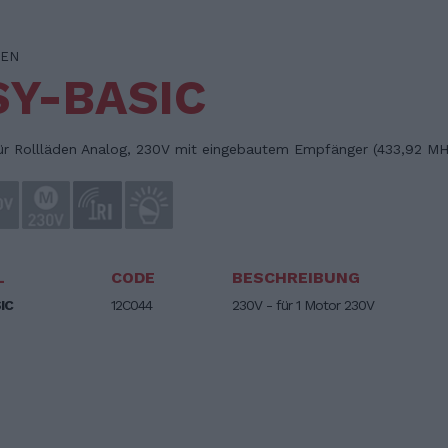
EN
SY-BASIC
ür Rollläden Analog, 230V mit eingebautem Empfänger (433,92 MH
L
CODE
BESCHREIBUNG
IC
12C044
230V - für 1 Motor 230V