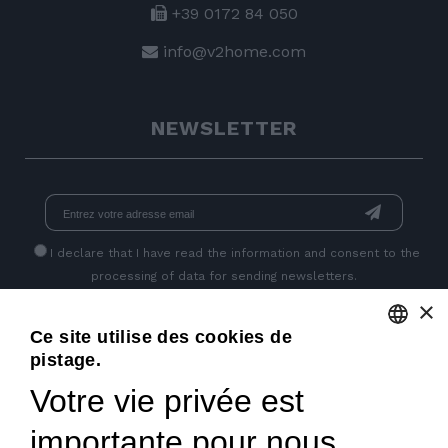
+39 0172 84 050
info@v2home.com
NEWSLETTER
I declare that I have read
the information
and consent to the
processing of data for sending newsletters.
×
Ce site utilise des cookies de
PAGES SOCIALES
pistage.
ENGLISH
Votre vie privée est
ITALIAN
importante pour nous
FRENCH