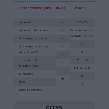
CARACTÉRISTIQUES
UNITÉ
12G014
Alimentation
-
230 - 50
Alimentation lampes feux
-
Corrente continua o
alternata, max 250
Charge maxi lampes feux
-
5
Charge maxi accessoires
-
alimentés à 24V
3
-
Température de
-20 ÷ +60
-
fonctionnement
195 x 145 x 80
-
Dimensions
800
IP
Poids
55
Degré de protection
CITY5