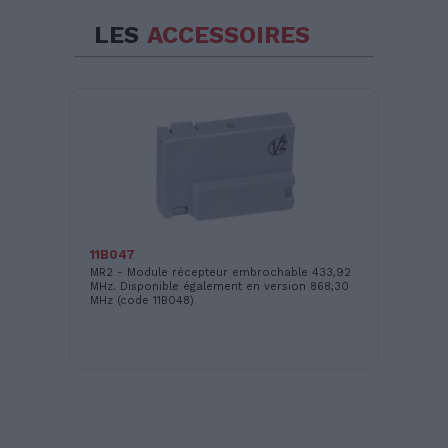
LES
ACCESSOIRES
11B047
11
92
MR2 - Module récepteur embrochable 433,92
MR
30
MHz. Disponible également en version 868,30
MH
MHz (code 11B048)
MH