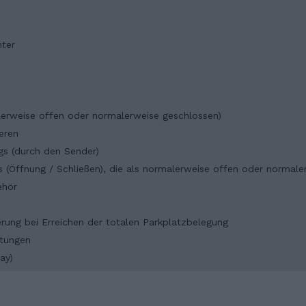
ter
alerweise offen oder normalerweise geschlossen)
eren
gs (durch den Sender)
s (Öffnung / Schließen), die als normalerweise offen oder normal
ehör
rung bei Erreichen der totalen Parkplatzbelegung
htungen
ay)