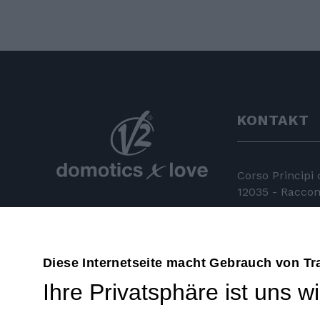
KONTAKT
Corso Principi
12035 - Racconi
+39 0172 81 
+39 0172 84
Diese Internetseite macht Gebrauch von Tr
Ihre Privatsphäre ist uns wi
info@v2hom