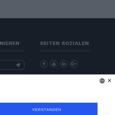
NIEREN
SEITEN SOZIALEN
nformation
and
×
for sending
ENGLISH
ITALIAN
VERSTANDEN
FRENCH