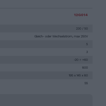
12G014
230 / 50
Gleich- oder Wechselstrom, max 250V
5
3
-20 ÷ +60
800
195 x 145 x 80
55