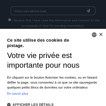
I declare that I have read
the information
and consent to the
processing of data for sending newsletters.
×
Ce site utilise des cookies de
PAGES SOCIALES
pistage.
ENGLISH
Votre vie privée est
ITALIAN
importante pour nous
FRENCH
GERMAN
En cliquant sur le bouton Autoriser les cookies, ou en faisant
défiler la page, vous consentez à ce que ce site sauvegarde
PORTUGUESE
quelques petits blocs de données sur votre ordinateur.
SPANISH
En savoir plus
© 2018 V2 S.p.A. con Socio Unico -
Tous droits réservés
|
POLISH
AFFICHER LES DÉTAILS