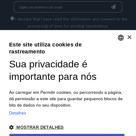
I declare that I have read
the information
and consent to the
processing of data for sending newsletters.
×
Este site utiliza cookies de
GET SOCIAL
rastreamento
ENGLISH
Sua privacidade é
ITALIAN
importante para nós
FRENCH
GERMAN
Ao carregar em Permitir cookies, ou percorrendo a página,
dá permissão a este site para guardar pequenos blocos de
PORTUGUESE
bits de dados no seu dispositivo.
SPANISH
Detalhes
© 2018 V2 S.p.A. con Socio Unico -
Todos os direitos
POLISH
MOSTRAR DETALHES
reservados
| P.IVA IT04218710962 |
Privacidade
|
Notas