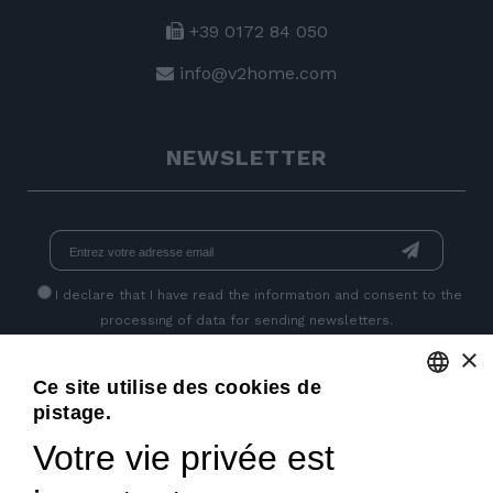
+39 0172 84 050
info@v2home.com
NEWSLETTER
I declare that I have read
the information
and consent to the
processing of data for sending newsletters.
×
Ce site utilise des cookies de
PAGES SOCIALES
pistage.
ENGLISH
Votre vie privée est
ITALIAN