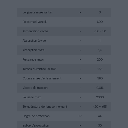
Longueur maxi vantail
-
3
Poids maxi vantail
-
600
Alimentation vachz
-
230 - 50
Absorption à vide
-
1
Absorption maxi
-
1,6
Puissance maxi
-
200
Temps ouverture 0÷ 90°
-
18,5
Course maxi d’entraînement
-
360
Vitesse de traction
-
0,016
Poussée maxi
-
2000
Température de fonctionnement
-
-20 ÷ +55
Degré de protection
IP
44
Indice d’exploitation
-
30