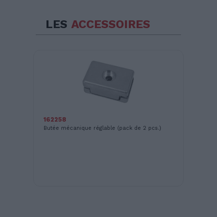
LES
ACCESSOIRES
162258
Butée mécanique réglable (pack de 2 pcs.)
AC
Pa