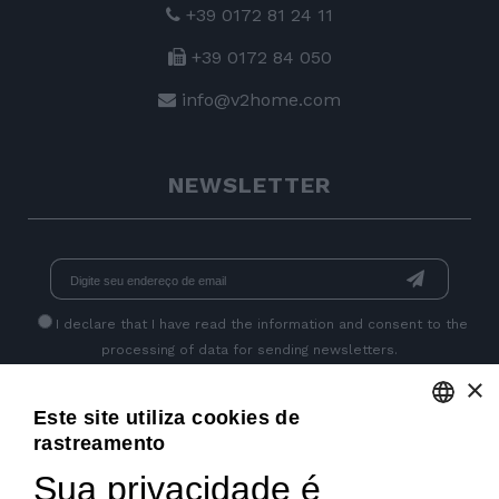
+39 0172 81 24 11
+39 0172 84 050
info@v2home.com
NEWSLETTER
I declare that I have read
the information
and consent to the
processing of data for sending newsletters.
×
Este site utiliza cookies de
GET SOCIAL
rastreamento
ENGLISH
Sua privacidade é
ITALIAN