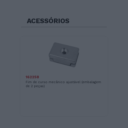
ACESSÓRIOS
162258
Fim de curso mecânico ajustável (embalagem
AC
de 2 peças)
Pla