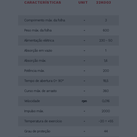
CARACTERÍSTICAS
UNIT
22K003
Comprimento máx. da folha
-
3
Peso máx. da folha
-
600
Alimentação elétrica
-
230 - 50
Absorção em vazio
-
1
Absorção máx.
-
1,6
Potência máx.
-
200
Tempo de abertura 0÷ 90°
-
18,5
Curso máx. de arrasto
-
360
Velocidade
rpn
0,016
Impulso máx.
-
2000
Temperatura de exercício
-
-20 ÷ +55
Grau de proteção
-
44