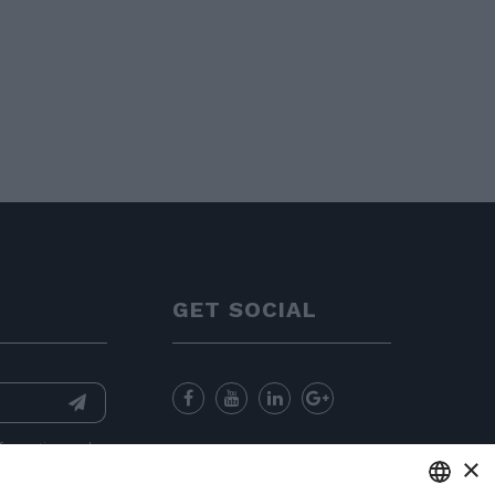
GET SOCIAL
nformation
and
×
for sending