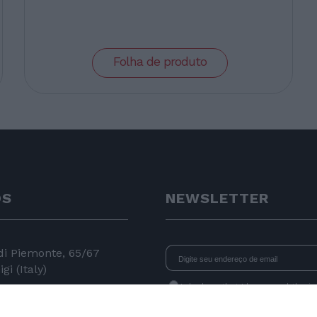
Folha de produto
OS
NEWSLETTER
 di Piemonte, 65/67
gi (Italy)
I declare that I have read
the i
consent to the processing of data 
24 11