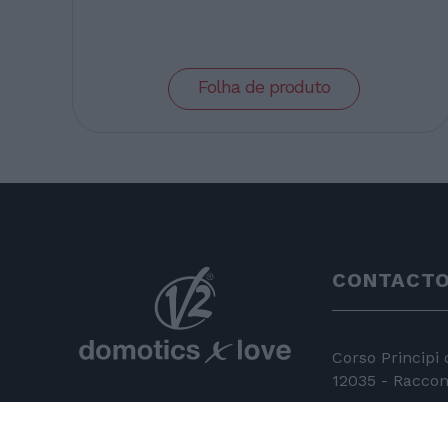
Folha de produto
CONTACT
Corso Principi
12035 - Racconi
+39 0172 81 