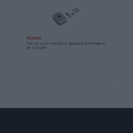
16
Fec
162268
Fim de curso mecânico ajustável (embalagem
de 2 peças)