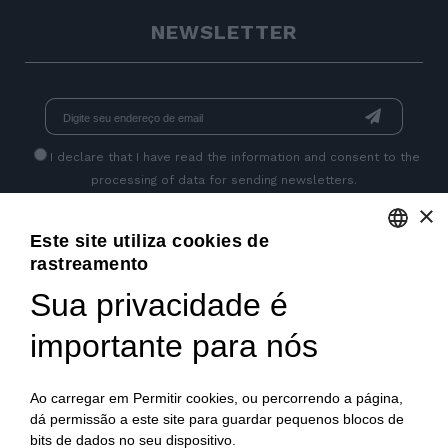
NEWSLETTER
I declare that I have read
the information
and consent to the
processing of data for sending newsletters.
×
Este site utiliza cookies de
GET SOCIAL
rastreamento
ENGLISH
Sua privacidade é
ITALIAN
importante para nós
FRENCH
GERMAN
Ao carregar em Permitir cookies, ou percorrendo a página,
dá permissão a este site para guardar pequenos blocos de
PORTUGUESE
bits de dados no seu dispositivo.