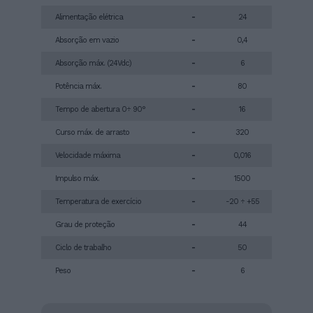
Alimentação elétrica
-
24
Absorção em vazio
-
0,4
Absorção máx. (24Vdc)
-
6
Potência máx.
-
80
Tempo de abertura 0÷ 90°
-
16
Curso máx. de arrasto
-
320
Velocidade máxima
-
0,016
Impulso máx.
-
1500
Temperatura de exercício
-
-20 ÷ +55
Grau de proteção
-
44
Ciclo de trabalho
-
50
Peso
-
6