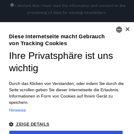
I declare that I have read
the information
and consent to the
processing of data for sending newsletters.
×
SEITEN SOZIALEN
Diese Internetseite macht Gebrauch
von Tracking Cookies
ENGLISH
Ihre Privatsphäre ist uns
ITALIAN
wichtig
FRENCH
GERMAN
Durch das Klicken von Verstanden, oder indem Sie durch die
Seite scrollen geben Sie dieser Internetseite die Erlaubnis,
PORTUGUESE
Informationen in Form von Cookies auf Ihrem Gerät zu
SPANISH
speichern.
© 2018 V2 S.p.A. con Socio Unico -
Alle rechte
Hinweise
POLISH
vorbehalten
| P.IVA IT04218710962 |
Datenschutz-
ZEIGE DETAILS
Bestimmungen
|
Rechtliche Hinweise
|
Sitemap
|
EU Data