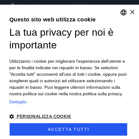
Dichiaro di aver preso visione dell'
informativa
e acconsento
×
al trattamento dei dati per l'invio di newsletter.
Questo sito web utilizza cookie
La tua privacy per noi è
ENGLISH
GET SOCIAL
ITALIAN
importante
FRENCH
Utilizziamo i cookie per migliorare l'esperienza dell'utente e
GERMAN
per le finalità indicate nei riquadri in basso. Se selezioni
"Accetta tutti" acconsenti all'uso di tutti i cookie, oppure puoi
PORTUGUESE
sceglierei quali ci autorizzi ad utilizzare selezionando i
SPANISH
riquadri in basso. Puoi leggere ulteriori informazioni sulla
nostra politica sui cookie nella nostra politica sulla privacy.
POLISH
Dettaglio
© 2018 V2 S.p.A. con Socio Unico -
Tutti i diritti riservati
|
PERSONALIZZA COOKIE
P.IVA IT04218710962 |
Privacy
|
Note Legali
|
Sitemap
|
EU
ACCETTA TUTTI
Data Act Policy