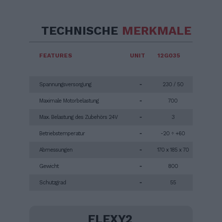
TECHNISCHE
MERKMALE
FEATURES
UNIT
12G035
Spannungsversorgung
-
230 / 50
Maximale Motorbelastung
-
700
Max. Belastung des Zubehörs 24V
-
3
Betriebstemperatur
-
-20 ÷ +60
Abmessungen
-
170 x 185 x 70
Gewicht
-
800
Schutzgrad
-
55
FLEXY2