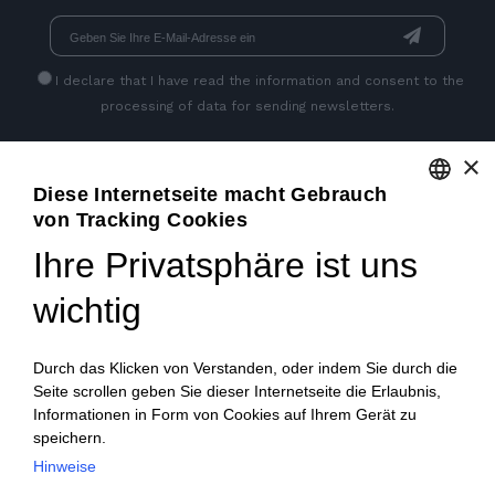
I declare that I have read
the information
and consent to the
processing of data for sending newsletters.
×
SEITEN SOZIALEN
Diese Internetseite macht Gebrauch
von Tracking Cookies
ENGLISH
Ihre Privatsphäre ist uns
ITALIAN
wichtig
FRENCH
GERMAN
Durch das Klicken von Verstanden, oder indem Sie durch die
Seite scrollen geben Sie dieser Internetseite die Erlaubnis,
PORTUGUESE
Informationen in Form von Cookies auf Ihrem Gerät zu
SPANISH
speichern.
© 2018 V2 S.p.A. con Socio Unico -
Alle rechte
Hinweise
POLISH
vorbehalten
| P.IVA IT04218710962 |
Datenschutz-