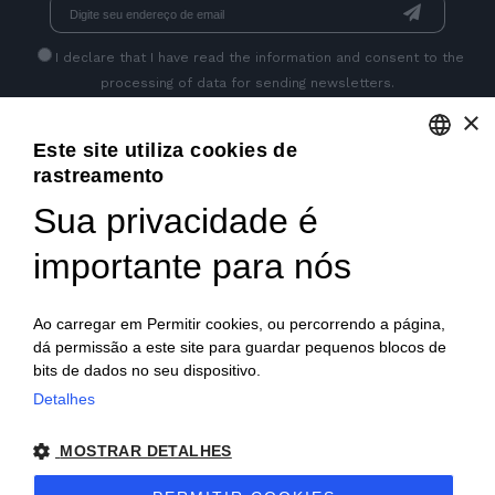
I declare that I have read
the information
and consent to the
processing of data for sending newsletters.
×
Este site utiliza cookies de
GET SOCIAL
rastreamento
ENGLISH
Sua privacidade é
ITALIAN
importante para nós
FRENCH
GERMAN
Ao carregar em Permitir cookies, ou percorrendo a página,
dá permissão a este site para guardar pequenos blocos de
PORTUGUESE
bits de dados no seu dispositivo.
SPANISH
Detalhes
© 2018 V2 S.p.A. con Socio Unico -
Todos os direitos
POLISH
MOSTRAR DETALHES
reservados
| P.IVA IT04218710962 |
Privacidade
|
Notas