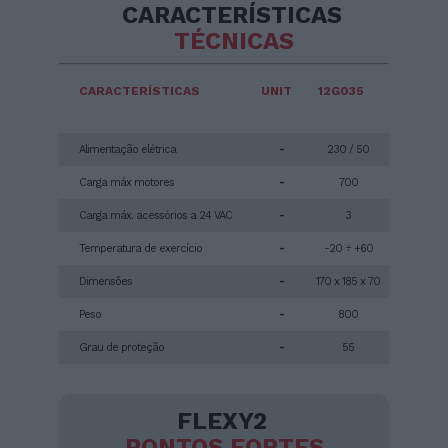
CARACTERÍSTICAS
TÉCNICAS
CARACTERÍSTICAS
UNIT
12G035
Alimentação elétrica
-
230 / 50
Carga máx motores
-
700
Carga máx. acessórios a 24 VAC
-
3
Temperatura de exercício
-
-20 ÷ +60
Dimensões
-
170 x 185 x 70
Peso
-
800
Grau de proteção
-
55
FLEXY2
PONTOS FORTES