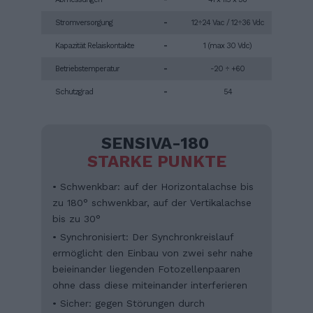
Stromversorgung
-
12÷24 Vac / 12÷36 Vdc
Kapazität Relaiskontakte
-
1 (max 30 Vdc)
Betriebstemperatur
-
-20 ÷ +60
Schutzgrad
-
54
SENSIVA-180
STARKE PUNKTE
• Schwenkbar: auf der Horizontalachse bis
zu 180° schwenkbar, auf der Vertikalachse
bis zu 30°
• Synchronisiert: Der Synchronkreislauf
ermöglicht den Einbau von zwei sehr nahe
beieinander liegenden Fotozellenpaaren
ohne dass diese miteinander interferieren
• Sicher: gegen Störungen durch