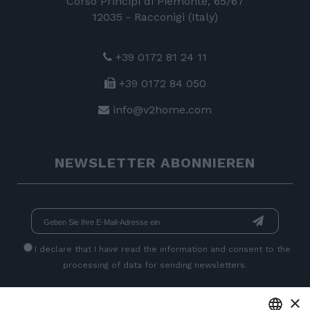
Corso Principi di Piemonte, 65/67
12035 - Racconigi (Italy)
+39 0172 81 24 11
+39 0172 84 050
info@v2home.com
NEWSLETTER ABONNIEREN
I declare that I have read
the information
and consent to the
processing of data for sending newsletters.
×