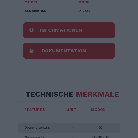
MODELL
CODE
SENSIVA-180
13C003
INFORMATIONEN
DOKUMENTATION
TECHNISCHE
MERKMALE
FEATURES
UNIT
13C003
Optische Leistung
-
20
Abmessungen
-
41 x 115 x 38