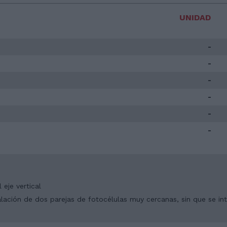
UNIDAD
-
-
-
-
-
-
 eje vertical
talación de dos parejas de fotocélulas muy cercanas, sin que se int