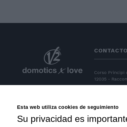
CONTACT
Corso Principi
12035 - Racconi
+39 0172 81 
+39 0172 84
Esta web utiliza cookies de seguimiento
Su privacidad es important
info@v2hom