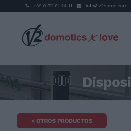
+39 0172 81 24 11
info@v2home.com
Disposi
< OTROS PRODUCTOS