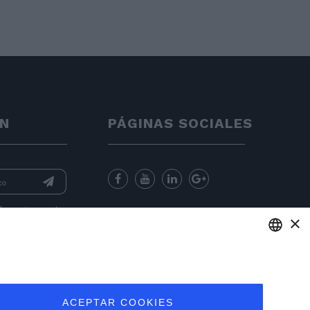
ÍN
PÁGINAS SOCIALES
nformation
and
×
for sending
ENGLISH
ITALIAN
ACEPTAR COOKIES