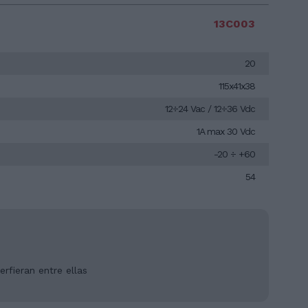
13C003
20
115x41x38
12÷24 Vac / 12÷36 Vdc
1A max 30 Vdc
-20 ÷ +60
54
erfieran entre ellas