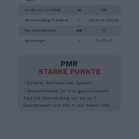
Sendbereich ins Freifeld
m
200
Stromversorgung TX (Batterie)
-
Lithium 3V (CR2032)
Max. Stromaufnahme
mA
10
Abmessungen
-
70 x 70 x 17
PMR
STARKE PUNKTE
• Sicheres Wechselcode-System
• Nennreichweite 20 m in geschlossenem
Feld mit Überwindung von bis zu 2
Grundmauern und 200 m auf freiem Feld