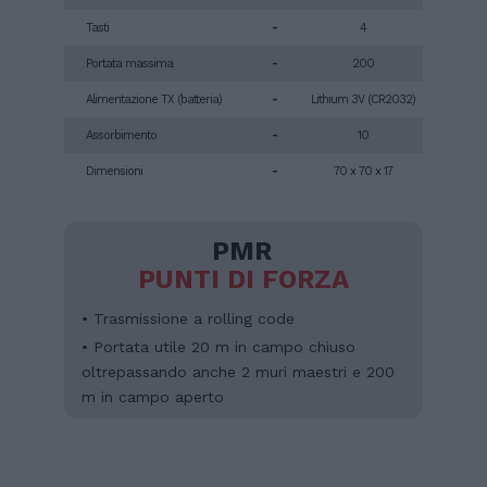
Tasti
-
4
Portata massima
-
200
Alimentazione TX (batteria)
-
Lithium 3V (CR2032)
Assorbimento
-
10
Dimensioni
-
70 x 70 x 17
PMR
PUNTI DI FORZA
• Trasmissione a rolling code
• Portata utile 20 m in campo chiuso
oltrepassando anche 2 muri maestri e 200
m in campo aperto