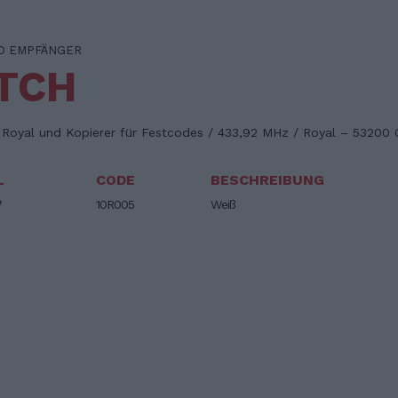
D EMPFÄNGER
TCH
Royal und Kopierer für Festcodes / 433,92 MHz / Royal – 53200
L
CODE
BESCHREIBUNG
W
10R005
Weiß