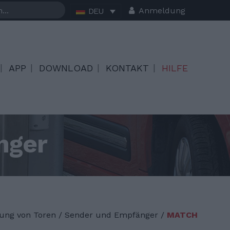
Anmeldung
DEU
APP
DOWNLOAD
KONTAKT
HILFE
nger
ung von Toren
/
Sender und Empfänger /
MATCH