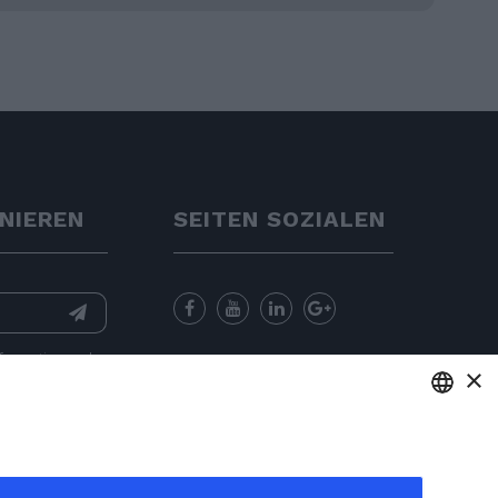
NIEREN
SEITEN SOZIALEN
nformation
and
×
for sending
ENGLISH
ITALIAN