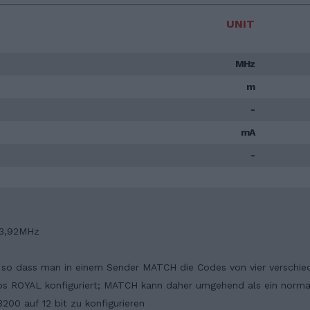
UNIT
MHz
m
-
mA
-
33,92MHz
, so dass man in einem Sender MATCH die Codes von vier verschi
yps ROYAL konfiguriert; MATCH kann daher umgehend als ein norm
200 auf 12 bit zu konfigurieren