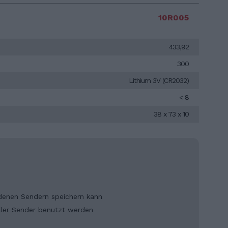
10R005
433,92
300
Lithium 3V (CR2032)
< 8
38 x 73 x 10
edenen Sendern speichern kann
aler Sender benutzt werden