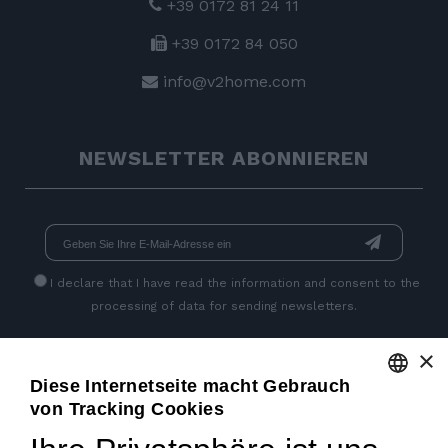
+39 0172 81 24 11
+39 0172 84 050
info@v2home.com
NEWSLETTER ABONNIEREN
I declare that I have read
the information
and consent to the
processing of data for sending newsletters.
×
SEITEN SOZIALEN
Diese Internetseite macht Gebrauch
von Tracking Cookies
ENGLISH