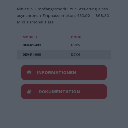
Miniatur- Empfängermodul zur Steuerung eines
asynchronen Einphasenmotors 433,92 – 868,30
MHz Personal Pass
MODELL
CODE
DEV-R1-433
12E105
DEV-R1-868
12E106
INFORMATIONEN
DOKUMENTATION