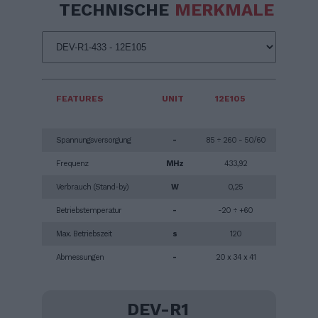
TECHNISCHE
MERKMALE
FEATURES
UNIT
12E105
Spannungsversorgung
-
85 ÷ 260 - 50/60
Frequenz
MHz
433,92
Verbrauch (Stand-by)
W
0,25
Betriebstemperatur
-
-20 ÷ +60
Max. Betriebszeit
s
120
Abmessungen
-
20 x 34 x 41
DEV-R1