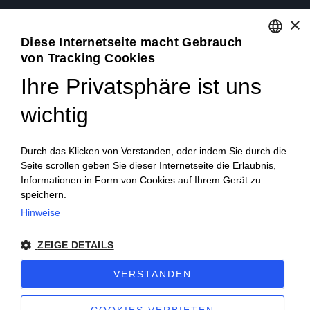
×
SEITEN SOZIALEN
Diese Internetseite macht Gebrauch
von Tracking Cookies
ENGLISH
Ihre Privatsphäre ist uns
ITALIAN
wichtig
FRENCH
GERMAN
Durch das Klicken von Verstanden, oder indem Sie durch die
Seite scrollen geben Sie dieser Internetseite die Erlaubnis,
PORTUGUESE
Informationen in Form von Cookies auf Ihrem Gerät zu
SPANISH
speichern.
© 2018 V2 S.p.A. con Socio Unico -
Alle rechte
Hinweise
POLISH
vorbehalten
| P.IVA IT04218710962 |
Datenschutz-
ZEIGE DETAILS
Bestimmungen
|
Rechtliche Hinweise
|
Sitemap
|
EU Data
VERSTANDEN
Act Policy