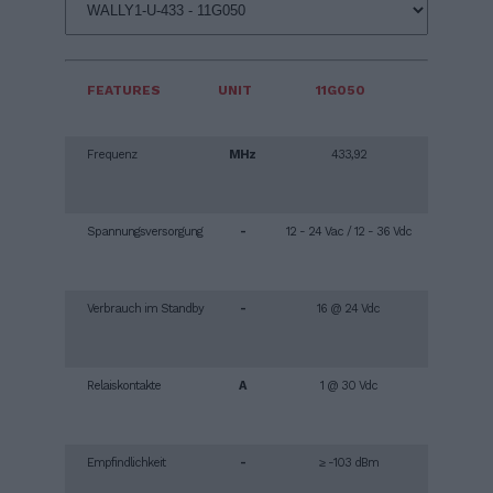
FEATURES
UNIT
11G050
Frequenz
MHz
433,92
Spannungsversorgung
-
12 - 24 Vac / 12 - 36 Vdc
Verbrauch im Standby
-
16 @ 24 Vdc
Relaiskontakte
A
1 @ 30 Vdc
Empfindlichkeit
-
≥ -103 dBm