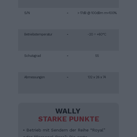
S/N
-
> 17dB @ 100dBm m=100%
Betriebstemperatur
-
-20 ÷ +60°C
Schutzgrad
-
55
Abmessungen
-
132 x 26 x 74
WALLY
STARKE PUNKTE
• Betrieb mit Sendern der Reihe “Royal”
oder “Personal Pass”: Die erste