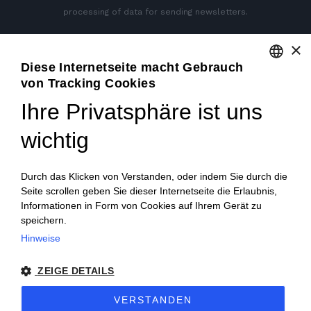
processing of data for sending newsletters.
×
SEITEN SOZIALEN
Diese Internetseite macht Gebrauch
von Tracking Cookies
ENGLISH
Ihre Privatsphäre ist uns
ITALIAN
wichtig
FRENCH
GERMAN
Durch das Klicken von Verstanden, oder indem Sie durch die
Seite scrollen geben Sie dieser Internetseite die Erlaubnis,
PORTUGUESE
Informationen in Form von Cookies auf Ihrem Gerät zu
SPANISH
speichern.
© 2018 V2 S.p.A. con Socio Unico -
Alle rechte
Hinweise
POLISH
vorbehalten
| P.IVA IT04218710962 |
Datenschutz-
ZEIGE DETAILS
Bestimmungen
|
Rechtliche Hinweise
|
Sitemap
|
EU Data
VERSTANDEN
Act Policy