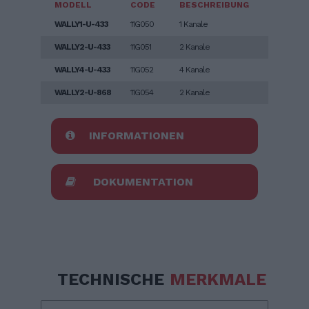
MODELL
CODE
BESCHREIBUNG
WALLY1-U-433
11G050
1 Kanale
WALLY2-U-433
11G051
2 Kanale
WALLY4-U-433
11G052
4 Kanale
WALLY2-U-868
11G054
2 Kanale
INFORMATIONEN
DOKUMENTATION
TECHNISCHE
MERKMALE