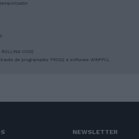
 temporizador
io
ade ROLLING CODE
 através de programador PROG2 e software WINPPCL
OS
NEWSLETTER