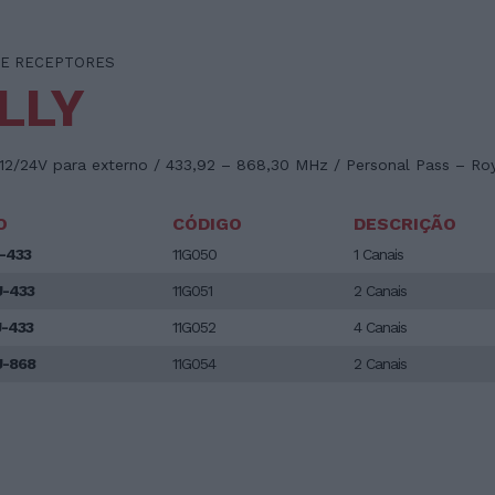
 E RECEPTORES
LLY
12/24V para externo / 433,92 – 868,30 MHz / Personal Pass – Ro
O
CÓDIGO
DESCRIÇÃO
-433
11G050
1 Canais
-433
11G051
2 Canais
-433
11G052
4 Canais
-868
11G054
2 Canais