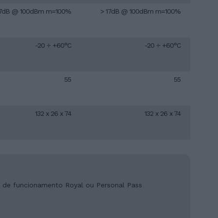
17dB @ 100dBm m=100%
> 17dB @ 100dBm m=100%
-20 ÷ +60°C
-20 ÷ +60°C
55
55
132 x 26 x 74
132 x 26 x 74
e de funcionamento Royal ou Personal Pass