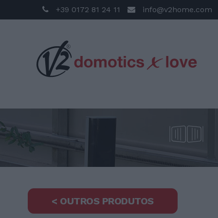
+39 0172 81 24 11
info@v2home.com
< OUTROS PRODUTOS