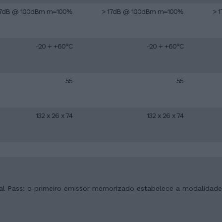
17dB @ 100dBm m=100%
> 17dB @ 100dBm m=100%
> 
-20 ÷ +60°C
-20 ÷ +60°C
55
55
132 x 26 x 74
132 x 26 x 74
al Pass: o primeiro emissor memorizado estabelece a modalidad