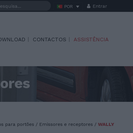
Entrar
POR
OWNLOAD
CONTACTOS
ASSISTÊNCIA
tores
s para portões
/
Emissores e receptores /
WALLY