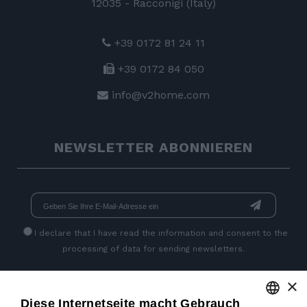
12035 - Racconigi (Italy)
+39 0172 81 24 11
+39 0172 84 050
info@v2home.com
NEWSLETTER ABONNIEREN
I declare that I have read
the information
and consent to the
processing of data for sending newsletters.
×
SEITEN SOZIALEN
Diese Internetseite macht Gebrauch