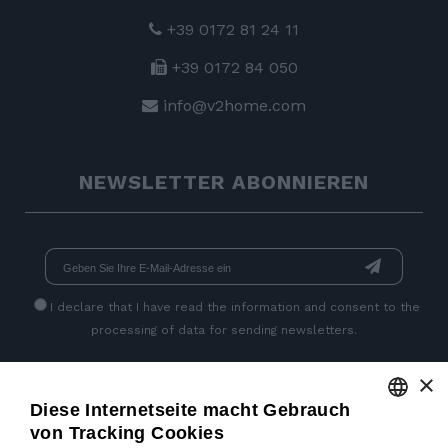
+39 0172 81 24 11
+39 0172 84 050
info@v2home.com
NEWSLETTER ABONNIEREN
I declare that I have read
the information
and consent to the
processing of data for sending newsletters.
×
SEITEN SOZIALEN
Diese Internetseite macht Gebrauch
von Tracking Cookies
ENGLISH