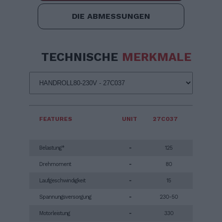
DIE ABMESSUNGEN
TECHNISCHE
MERKMALE
FEATURES
UNIT
27C037
Belastung*
-
125
Drehmoment
-
80
Laufgeschwindigkeit
-
15
Spannungsversorgung
-
230-50
Motorleistung
-
330