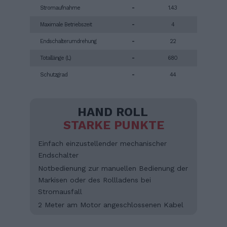
Stromaufnahme
-
1.43
Maximale Betriebszeit
-
4
Endschalterumdrehung
-
22
Totallänge (L)
-
680
Schutzgrad
-
44
HAND ROLL
STARKE PUNKTE
Einfach einzustellender mechanischer
Endschalter
Notbedienung zur manuellen Bedienung der
Markisen oder des Rollladens bei
Stromausfall
2 Meter am Motor angeschlossenen Kabel