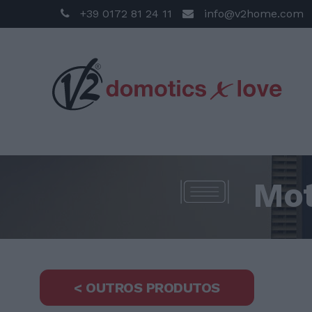
+39 0172 81 24 11
info@v2home.com
Mot
< OUTROS PRODUTOS