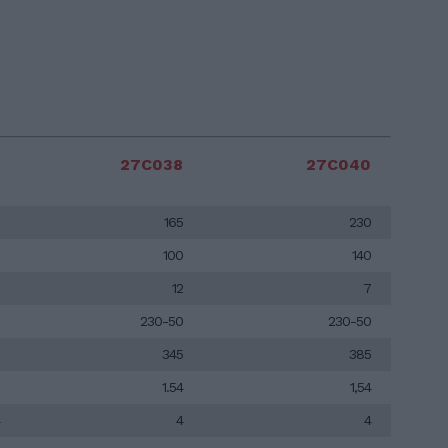
27C038
27C040
165
230
100
140
12
7
230-50
230-50
345
385
1.54
1,54
4
4