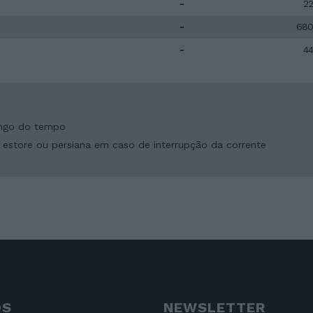
-
22
-
680
-
44
longo do tempo
estore ou persiana em caso de interrupção da corrente
OS
NEWSLETTER