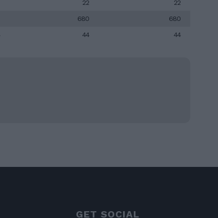
22
22
680
680
44
44
GET SOCIAL