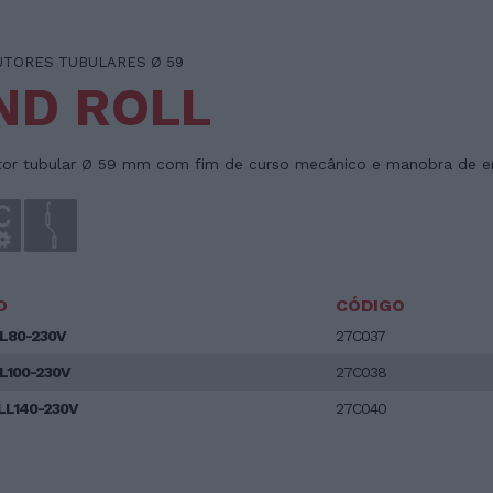
TORES TUBULARES Ø 59
ND ROLL
or tubular Ø 59 mm com fim de curso mecânico e manobra de e
O
CÓDIGO
L80-230V
27C037
100-230V
27C038
L140-230V
27C040