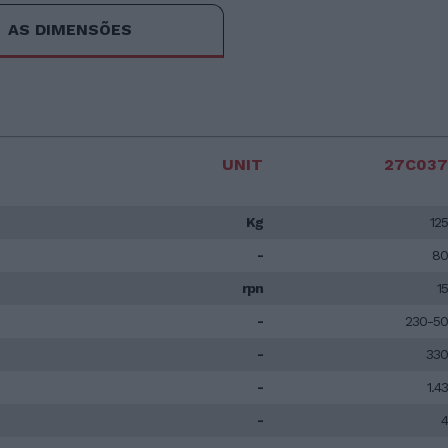
AS DIMENSÕES
UNIT
27C037
Kg
125
-
80
rpn
15
-
230-50
-
330
-
1.43
-
4