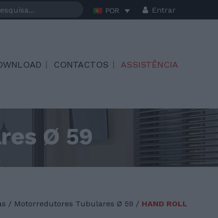
Entrar
POR
OWNLOAD
CONTACTOS
ASSISTÊNCIA
res Ø 59
as
/
Motorredutores Tubulares Ø 59 /
HAND ROLL