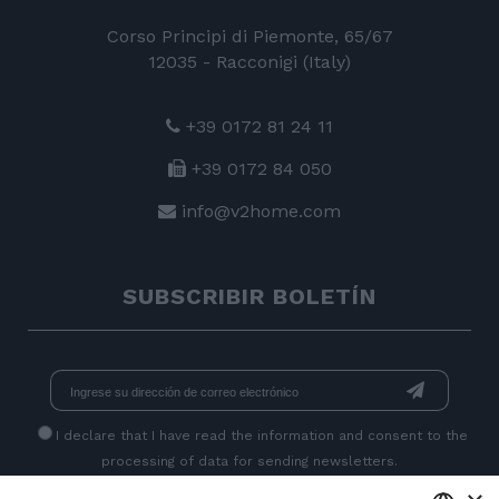
Corso Principi di Piemonte, 65/67
12035 - Racconigi (Italy)
+39 0172 81 24 11
+39 0172 84 050
info@v2home.com
SUBSCRIBIR BOLETÍN
I declare that I have read
the information
and consent to the
processing of data for sending newsletters.