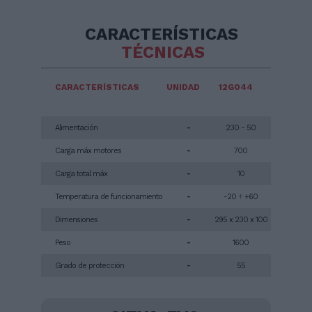
CARACTERÍSTICAS
TÉCNICAS
CARACTERÍSTICAS
UNIDAD
12G044
Alimentación
-
230 - 50
Carga máx motores
-
700
Carga total máx
-
10
Temperatura de funcionamiento
-
-20 ÷ +60
Dimensiones
-
295 x 230 x 100
Peso
-
1600
Grado de protección
-
55