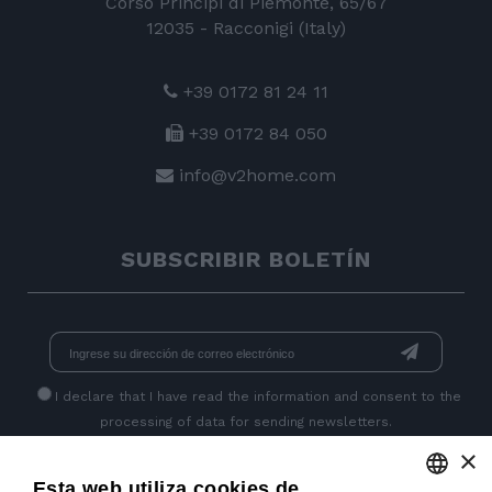
Corso Principi di Piemonte, 65/67
12035 - Racconigi (Italy)
+39 0172 81 24 11
+39 0172 84 050
info@v2home.com
SUBSCRIBIR BOLETÍN
I declare that I have read
the information
and consent to the
processing of data for sending newsletters.
×
Esta web utiliza cookies de