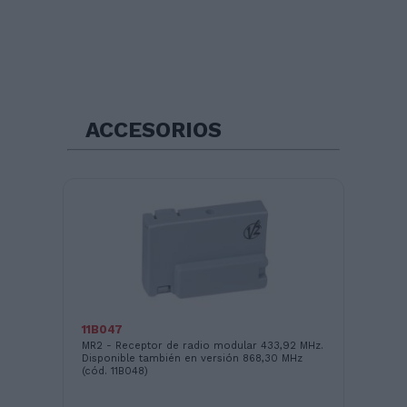
ACCESORIOS
11B047
16
o o
MR2 - Receptor de radio modular 433,92 MHz.
Mó
Disponible también en versión 868,30 MHz
(cód. 11B048)