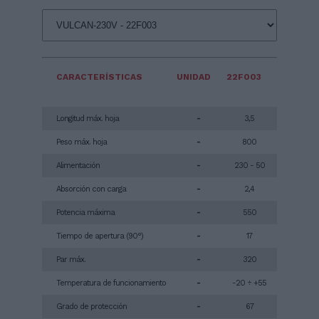
CARACTERÍSTICAS
UNIDAD
22F003
Longitud máx. hoja
-
3,5
Peso máx. hoja
-
800
Alimentación
-
230 - 50
Absorción con carga
-
2,4
Potencia máxima
-
550
Tiempo de apertura (90°)
-
17
Par máx.
-
320
Temperatura de funcionamiento
-
-20 ÷ +55
Grado de protección
-
67