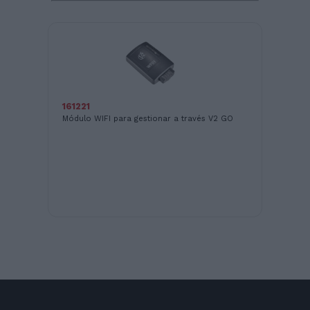
161221
Módulo WIFI para gestionar a través V2 GO
16
En