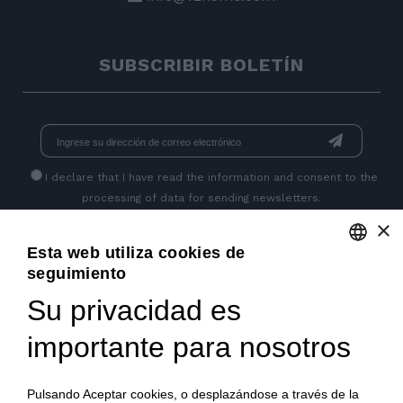
SUBSCRIBIR BOLETÍN
I declare that I have read
the information
and consent to the
processing of data for sending newsletters.
×
Esta web utiliza cookies de
PÁGINAS SOCIALES
seguimiento
ENGLISH
Su privacidad es
ITALIAN
importante para nosotros
FRENCH
GERMAN
Pulsando Aceptar cookies, o desplazándose a través de la