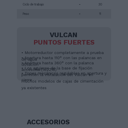
Ciclo de trabajo
-
30
Peso
-
11
VULCAN
PUNTOS FUERTES
• Motorreductor completamente a prueba
• Apertura hasta 110° con las palancas en
de agua
• Apertura hasta 360° con la palanca
dotación
• Los agujeros de la base de fijación
accesoria (162218)
• Topes mecánicos regulables en apertura y
permiten la instalación del Vulcan en
cierre
muchos modelos de cajas de cimentación
ya existentes
ACCESORIOS