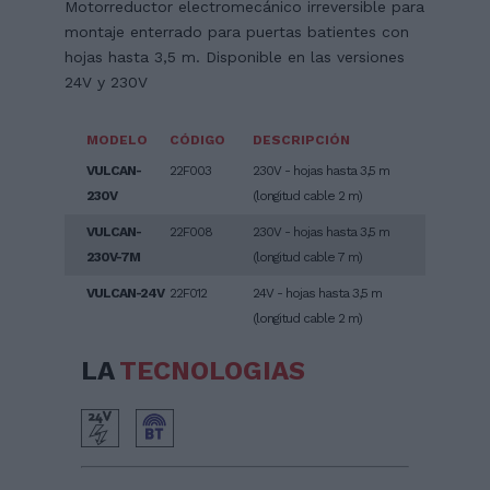
Motorreductor electromecánico irreversible para
montaje enterrado para puertas batientes con
hojas hasta 3,5 m. Disponible en las versiones
24V y 230V
MODELO
CÓDIGO
DESCRIPCIÓN
VULCAN-
22F003
230V - hojas hasta 3,5 m
230V
(longitud cable 2 m)
VULCAN-
22F008
230V - hojas hasta 3,5 m
230V-7M
(longitud cable 7 m)
VULCAN-24V
22F012
24V - hojas hasta 3,5 m
(longitud cable 2 m)
LA
TECNOLOGIAS