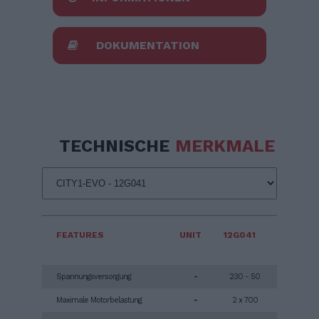
DOKUMENTATION
TECHNISCHE
MERKMALE
FEATURES
UNIT
12G041
Spannungsversorgung
-
230 - 50
Maximale Motorbelastung
-
2 x 700