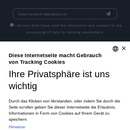
I declare that I have read
the information
and consent to the
processing of data for sending newsletters.
×
SEITEN SOZIALEN
Diese Internetseite macht Gebrauch
von Tracking Cookies
ENGLISH
Ihre Privatsphäre ist uns
ITALIAN
wichtig
FRENCH
GERMAN
Durch das Klicken von Verstanden, oder indem Sie durch die
Seite scrollen geben Sie dieser Internetseite die Erlaubnis,
PORTUGUESE
Informationen in Form von Cookies auf Ihrem Gerät zu
SPANISH
speichern.
© 2018 V2 S.p.A. con Socio Unico -
Alle rechte
Hinweise
POLISH