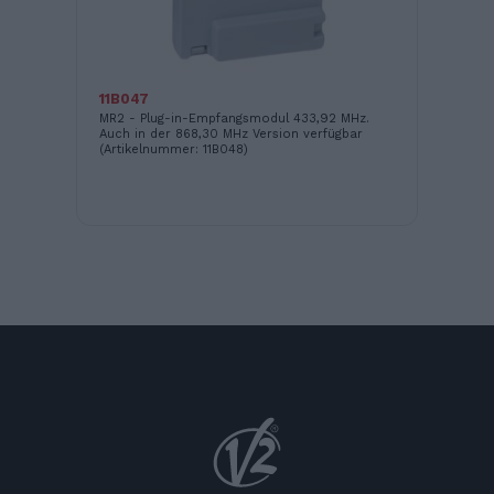
11B047
16
MR2 - Plug-in-Empfangsmodul 433,92 MHz.
LO
Auch in der 868,30 MHz Version verfügbar
(Artikelnummer: 11B048)