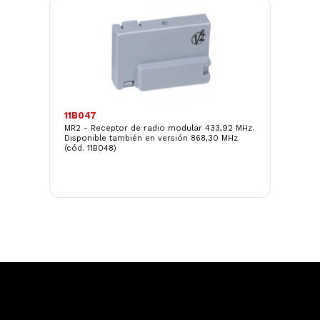
11B047
16
o o
MR2 - Receptor de radio modular 433,92 MHz.
Mó
Disponible también en versión 868,30 MHz
(cód. 11B048)