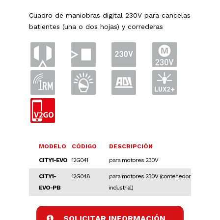
Cuadro de maniobras digital 230V para cancelas
batientes (una o dos hojas) y correderas
MODELO
CÓDIGO
DESCRIPCIÓN
CITY1-EVO
12G041
para motores 230V
CITY1-
12G048
para motores 230V (contenedor
EVO-PB
industrial)
SOLICITAR INFORMACIÓN