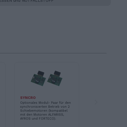
CHLIESSEN und NOTFALLSTOPP
161225
SYNCRO
ADI/KNX-Businterfac
Einbaumodul zur Ver
Optionales Modul- Paar für den
von Steuerungen un
synchronisierten Betrieb von 2
Schiebemotoren (kompatibel
mit den Motoren ALFARISS,
AYROS und FORTECO).