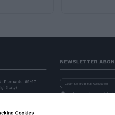
NEWSLETTER ABON
 di Piemonte, 65/67
gi (Italy)
I declare that I have read
the i
consent to the processing of data 
24 11
newsletters.
 050
acking Cookies