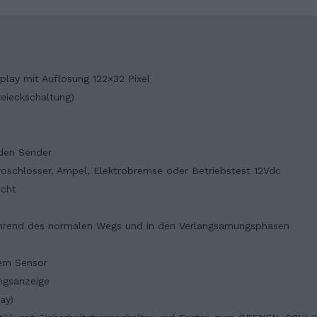
lay mit Auflösung 122×32 Pixel
eieckschaltung)
 den Sender
troschlösser, Ampel, Elektrobremse oder Betriebstest 12Vdc
icht
während des normalen Wegs und in den Verlangsamungsphasen
em Sensor
ungsanzeige
ay)