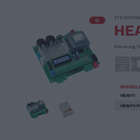
STEUERUNG
HE
Steuerung f
MODEL
HEAVY1
HEAVY1-P