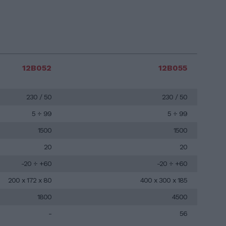
12B052
12B055
230 / 50
230 / 50
5 ÷ 99
5 ÷ 99
1500
1500
20
20
-20 ÷ +60
-20 ÷ +60
200 x 172 x 80
400 x 300 x 185
1800
4500
-
56