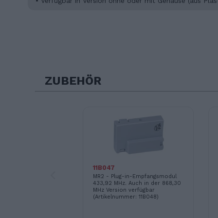
• Verfügbar in Version ohne oder mit Gehäuse (aus P
ZUBEHÖR
11B047
interface
l zur Verbindung
MR2 - Plug-in-Empfangsmodul
ungen und KNX Bus
433,92 MHz. Auch in der 868,30
MHz Version verfügbar
(Artikelnummer: 11B048)