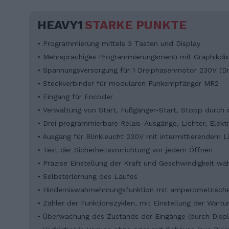
HEAVY1
STARKE PUNKTE
• Programmierung mittels 3 Tasten und Display
• Mehrsprachiges Programmierungsmenü mit Graphikdisp
• Spannungsversorgung für 1 Dreiphasenmotor 230V (Dr
• Steckverbinder für modularen Funkempfänger MR2
• Eingang für Encoder
• Verwaltung von Start, Fußgänger-Start, Stopp durch
• Drei programmierbare Relais-Ausgänge, Lichter, Elek
• Ausgang für Blinkleucht 230V mit intermittierendem L
• Test der Sicherheitsvorrichtung vor jedem Öffnen
• Präzise Einstellung der Kraft und Geschwindigkeit 
• Selbsterlernung des Laufes
• Hinderniswahrnehmungsfunktion mit amperometrisch
• Zähler der Funktionszyklen, mit Einstellung der Wart
• Überwachung des Zustands der Eingänge (durch Displ