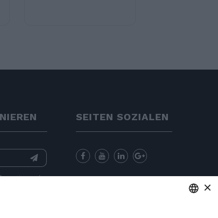
NIEREN
SEITEN SOZIALEN
nformation
and
×
for sending
ENGLISH