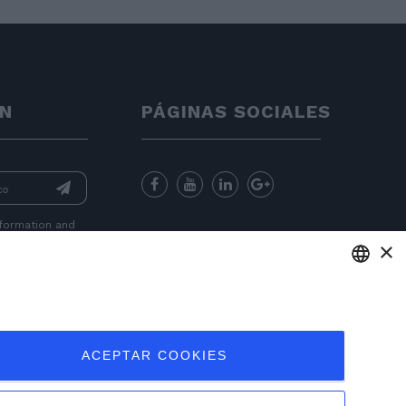
ÍN
PÁGINAS SOCIALES
nformation
and
×
for sending
ENGLISH
ITALIAN
ACEPTAR COOKIES
FRENCH
GERMAN