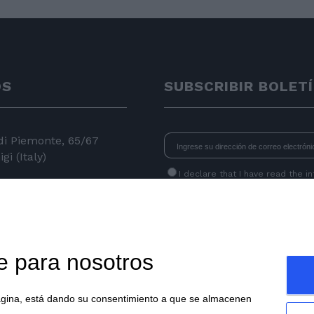
OS
SUBSCRIBIR BOLET
 di Piemonte, 65/67
gi (Italy)
I declare that I have read
the i
consent to the processing of data 
24 11
newsletters.
 050
e.com
e para nosotros
ágina, está dando su consentimiento a que se almacenen