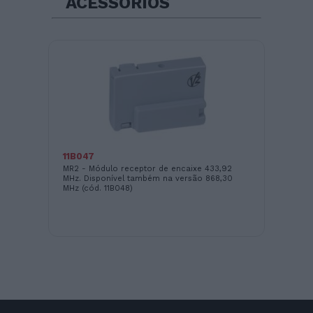
ACESSÓRIOS
11B047
16
MR2 - Módulo receptor de encaixe 433,92
Bra
MHz. Disponível também na versão 868,30
MHz (cód. 11B048)