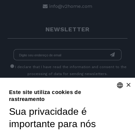
info@v2home.com
NEWSLETTER
I declare that I have read
the information
and consent to the
processing of data for sending newsletters.
×
Este site utiliza cookies de
GET SOCIAL
rastreamento
ENGLISH
Sua privacidade é
ITALIAN
importante para nós
FRENCH
GERMAN