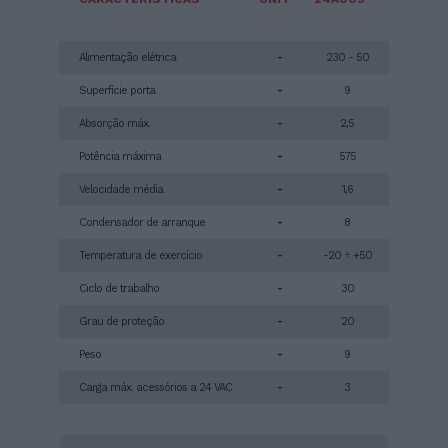
Alimentação elétrica
-
230 - 50
Superfície porta
-
9
Absorção máx.
-
2,5
Potência máxima
-
575
Velocidade média
-
1,6
Condensador de arranque
-
8
Temperatura de exercício
-
-20 ÷ +50
Ciclo de trabalho
-
30
Grau de proteção
-
20
Peso
-
9
Carga máx. acessórios a 24 VAC
-
3