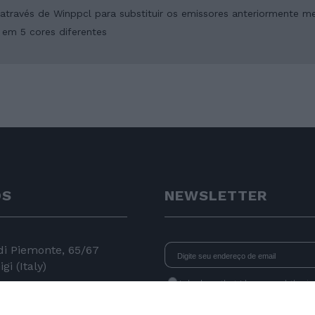
 através de Winppcl para substituir os emissores anteriormente 
 em 5 cores diferentes
OS
NEWSLETTER
 di Piemonte, 65/67
gi (Italy)
I declare that I have read
the i
consent to the processing of data 
24 11