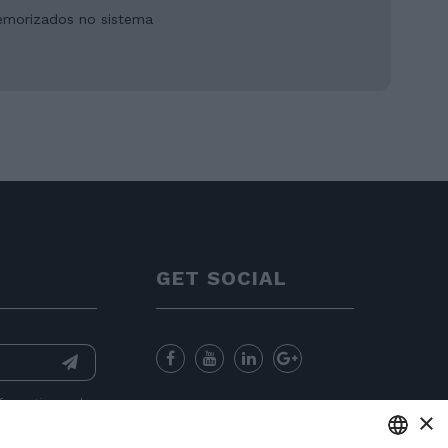
memorizados no sistema
GET SOCIAL
nformation
and
×
for sending