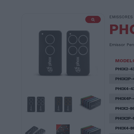
EMISSORES
PH
Emissor Per
MODEL
PHOX2-4
PHOX2P-
PHOX4-4
PHOX4P-
PHOX2-8
PHOX2P-
PHOX4-8