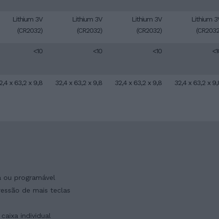
Lithium 3V
Lithium 3V
Lithium 3V
Lithium 3
(CR2032)
(CR2032)
(CR2032)
(CR2032
<10
<10
<10
<1
2,4 x 63,2 x 9,8
32,4 x 63,2 x 9,8
32,4 x 63,2 x 9,8
32,4 x 63,2 x 9,
ca ou programável
ressão de mais teclas
caixa individual