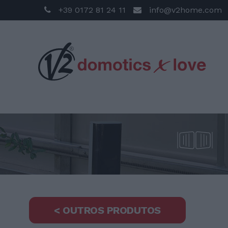
+39 0172 81 24 11
info@v2home.com
< OUTROS PRODUTOS