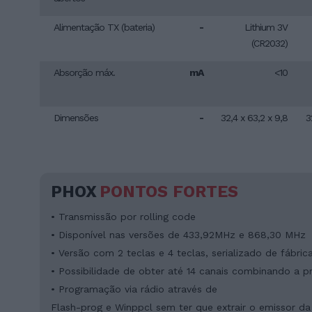
Alimentação TX (bateria)
-
Lithium 3V
(CR2032)
Absorção máx.
mA
<10
Dimensões
-
32,4 x 63,2 x 9,8
3
PHOX
PONTOS FORTES
• Transmissão por rolling code
• Disponível nas versões de 433,92MHz e 868,30 MHz
• Versão com 2 teclas e 4 teclas, serializado de fábri
• Possibilidade de obter até 14 canais combinando a p
• Programação via rádio através de
Flash-prog e Winppcl sem ter que extrair o emissor da 