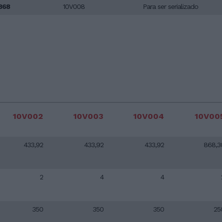
868
10V008
Para ser serializado
10V002
10V003
10V004
10V00
433,92
433,92
433,92
868,3
2
4
4
350
350
350
25