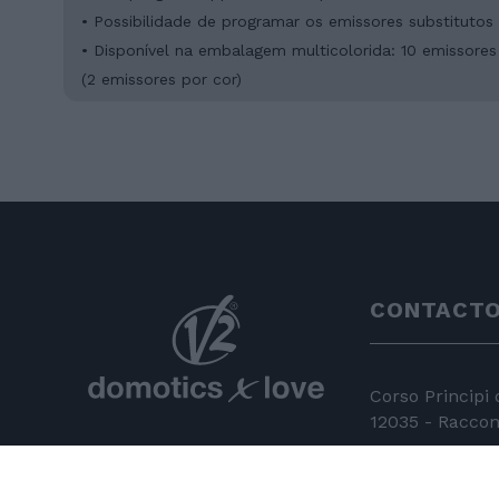
• Possibilidade de programar os emissores substitutos
• Disponível na embalagem multicolorida: 10 emissores
(2 emissores por cor)
CONTACT
Corso Principi
12035 - Racconi
+39 0172 81 