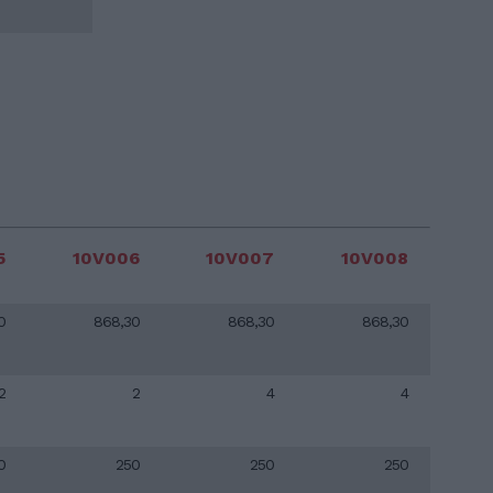
5
10V006
10V007
10V008
0
868,30
868,30
868,30
2
2
4
4
0
250
250
250