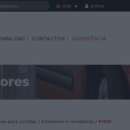
Entrar
POR
OWNLOAD
CONTACTOS
ASSISTÊNCIA
tores
os para portões
/
Emissores e receptores /
PHOX