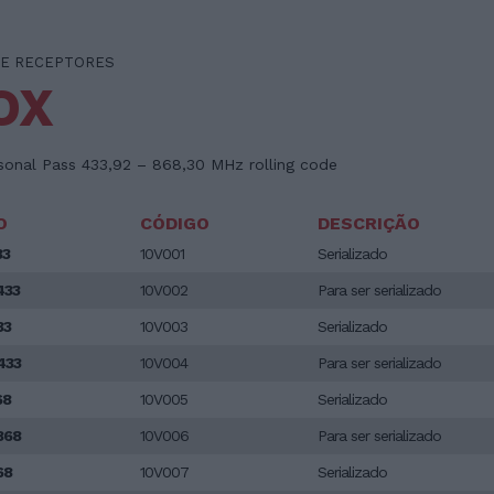
 E RECEPTORES
OX
sonal Pass 433,92 – 868,30 MHz rolling code
O
CÓDIGO
DESCRIÇÃO
33
10V001
Serializado
433
10V002
Para ser serializado
33
10V003
Serializado
433
10V004
Para ser serializado
68
10V005
Serializado
868
10V006
Para ser serializado
68
10V007
Serializado