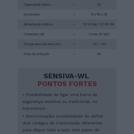
Capacidade óptica
-
20
Dimensões
-
41 x 115 x 38
Alimentação elétrica
-
12÷24 Vac / 12÷36 Vdc
Contactos relé
-
1 (max 30 Vdc)
Temperatura de exercício
-
-20 ÷ +60
Grau de proteção
-
54
SENSIVA-WL
PONTOS FORTES
• Possibilidade de ligar uma barra de
segurança resistiva ou tradicional, no
transmissor
• Sincronização: possibilidade de definir
dois códigos de transmissão diferentes
para dispor lado a lado dois pares de