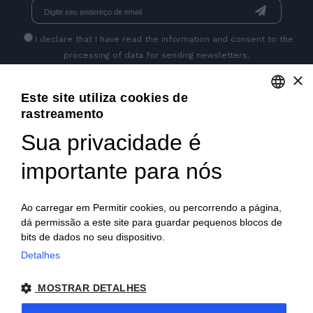
I declare that I have read
the information
and consent to the
processing of data for sending newsletters.
×
Este site utiliza cookies de
GET SOCIAL
rastreamento
ENGLISH
Sua privacidade é
ITALIAN
importante para nós
FRENCH
GERMAN
Ao carregar em Permitir cookies, ou percorrendo a página,
dá permissão a este site para guardar pequenos blocos de
PORTUGUESE
bits de dados no seu dispositivo.
SPANISH
Detalhes
© 2018 V2 S.p.A. con Socio Unico -
Todos os direitos
POLISH
MOSTRAR DETALHES
reservados
| P.IVA IT04218710962 |
Privacidade
|
Notas