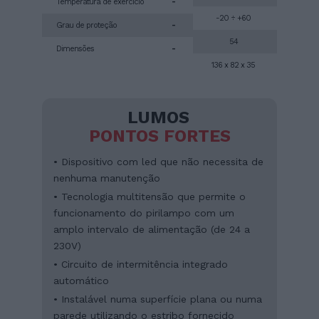
Temperatura de exercício
-
-20 ÷ +60
Grau de proteção
-
54
Dimensões
-
136 x 82 x 35
LUMOS
PONTOS FORTES
• Dispositivo com led que não necessita de
nenhuma manutenção
• Tecnologia multitensão que permite o
funcionamento do pirilampo com um
amplo intervalo de alimentação (de 24 a
230V)
• Circuito de intermitência integrado
automático
• Instalável numa superfície plana ou numa
parede utilizando o estribo fornecido