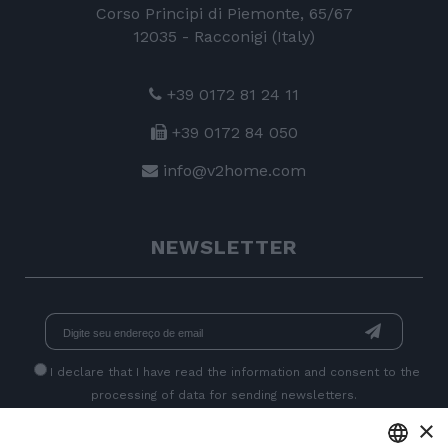
Corso Principi di Piemonte, 65/67
12035 - Racconigi (Italy)
+39 0172 81 24 11
+39 0172 84 050
info@v2home.com
NEWSLETTER
I declare that I have read
the information
and consent to the
processing of data for sending newsletters.
×